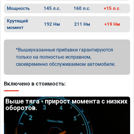
Мощность
145 л.с.
160 л.с.
+15 л.с.
Крутящий
192 Нм
211 Нм
+19 Нм
момент
Вышеуказанные прибавки гарантируются
только на полностью исправном,
своевременно обслуживаемом автомобиле.
Включено в стоимость:
Выше тяга - прирост момента с низких
оборотов.