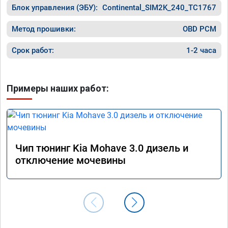
Блок управления (ЭБУ):
Continental_SIM2K_240_TC1767
прошивк
похоже 
прошивк
Метод прошивки:
OBD PCM
экономи
способ 
Срок работ:
1-2 часа
необход
общем и
отличны
Примеры наших работ:
однозна
Чип тюнинг Kia Mohave 3.0 дизель и
отключение мочевины