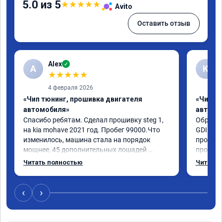
5.0 из 5
★
★
★
★
★
Avito
Оставить отзыв
Alex
✓
A
К
★
★
★
★
★
4 февраля 2026
«Чип тюнинг, прошивка двигателя
«Чип т
автомобиля»
автомо
Спасибо ребятам. Сделал прошивку steg 1, 
Обратил
на kia mohave 2021 год. Пробег 99000.Что 
GDI. До
изменилось, машина стала на порядок 
проконс
мощнее, 45 дополнительных лошадей 
прошивк
существенно чувствуется и соответственно 
отзывчи
Читать полностью
Читать 
крутящего момента. Значительно упал 
и эколо
расход, был в среднем 15 город, уже три дня 
космоле
катаюсь, держит 12-12.5. Коробка 
больше 
‹
›
перестала подпинывать при наборе 
вполне 
скорости. Педаль газа более отзывчевее. В 
уверенн
целом, я очень доволен.!
ECO реж