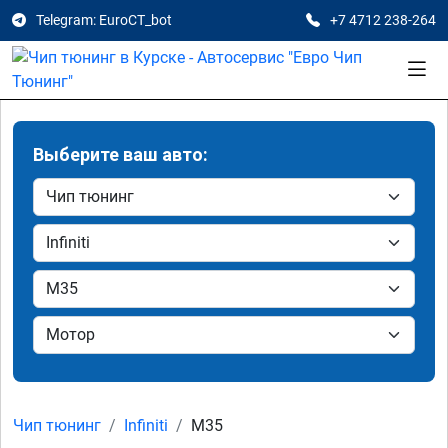
Telegram: EuroCT_bot
+7 4712 238-264
Выберите ваш авто:
Чип тюнинг
Infiniti
M35