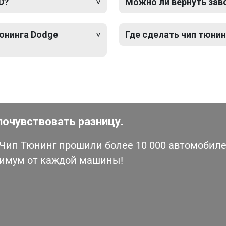
D?
Можно ли вернуть зав
тюнинга Dodge
Где сделать чип тюнин
почувствовать разницу.
ип Тюнинг прошили более 10 000 автомобилей
симум от каждой машины!