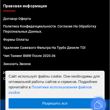
Правовая информация
Договор-Оферта
Политика Конфиденциальности. Согласие На Обработку
Персональных Данных.
Формы Оплаты
Удаление Сажевого Фильтра На Турбо Дизеле TDI
Чип Тюнинг BMW После 2020.06
Заказать Звонок
ИП Смирнов Георгий Павлович. ИНН 781302555843,
Сайт использует файлы cookie. Они необходимы для
ОГРНИП 324470400032610
оптимальной работы сайтов и сервисов. Подробнее
прочитайте в
Политике использования файлов
cookie
Разрешить все
© 2010 - 2026 Чип тюнинг в Курске - Автосервис "Евро