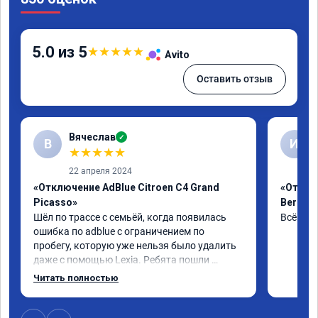
5.0 из 5
★
★
★
★
★
Avito
Оставить отзыв
Вячеслав
✓
В
И
★
★
★
★
★
22 апреля 2024
«Отключение AdBlue Citroen C4 Grand
«Отклю
Picasso»
Berling
Шёл по трассе с семьёй, когда появилась 
Всё сде
ошибка по adblue с ограничением по 
пробегу, которую уже нельзя было удалить 
даже с помощью Lexia. Ребята пошли 
навстречу, оперативно приняли и за час 
Читать полностью
отшили как adblue, так и eolys. Отпуск не 
был сорван ))