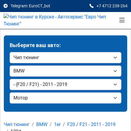
Telegram: EuroCT_bot
+7 4712 238-264
Выберите ваш авто:
Чип тюнинг
BMW
1er
F20 / F21 - 2011 - 2019