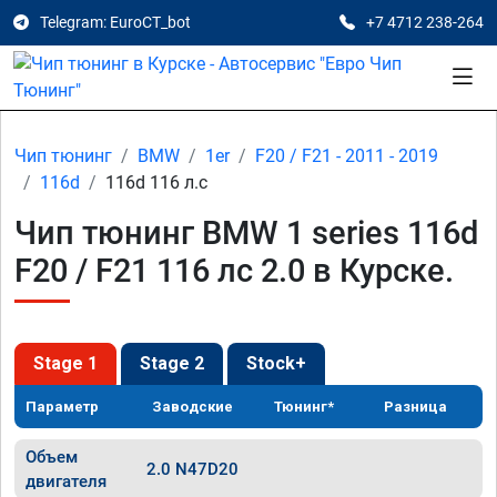
Telegram: EuroCT_bot
+7 4712 238-264
Чип тюнинг
BMW
1er
F20 / F21 - 2011 - 2019
116d
116d 116 л.с
Чип тюнинг BMW 1 series 116d
F20 / F21 116 лс 2.0 в Курске.
Stage 1
Stage 2
Stock+
Параметр
Заводские
Тюнинг*
Разница
Объем
2.0 N47D20
двигателя