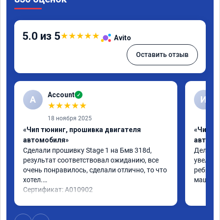
5.0 из 5
★
★
★
★
★
Avito
Оставить отзыв
Account
✓
A
И
★
★
★
★
★
18 ноября 2025
«Чип тюнинг, прошивка двигателя
«Чип т
автомобиля»
автомо
Сделали прошивку Stage 1 на Бмв 318d, 
Делали 
результат соответствовал ожиданию, все 
увеличе
очень понравилось, сделали отлично, то что 
ребята 
хотел.

машина 
Сертификат: A010902