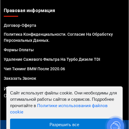
Правовая информация
Договор-Оферта
Политика Конфиденциальности. Согласие На Обработку
Персональных Данных.
Формы Оплаты
Удаление Сажевого Фильтра На Турбо Дизеле TDI
Чип Тюнинг BMW После 2020.06
Заказать Звонок
ИП Смирнов Георгий Павлович. ИНН 781302555843,
Сайт использует файлы cookie. Они необходимы для
ОГРНИП 324470400032610
оптимальной работы сайтов и сервисов. Подробнее
прочитайте в
Политике использования файлов
cookie
Разрешить все
© 2010 - 2026 Чип тюнинг в Курске - Автосервис "Евро