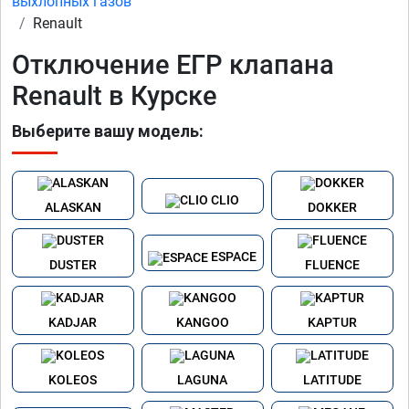
выхлопных газов
Renault
Отключение ЕГР клапана
Renault в Курске
Выберите вашу модель:
CLIO
ALASKAN
DOKKER
ESPACE
DUSTER
FLUENCE
KADJAR
KANGOO
KAPTUR
KOLEOS
LAGUNA
LATITUDE